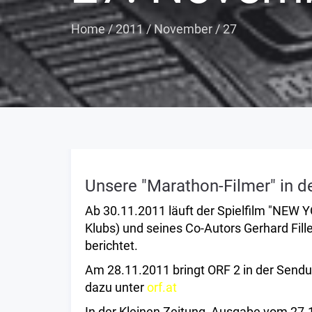
Home
/
2011
/
November
/
27
Unsere "Marathon-Filmer" in d
Ab 30.11.2011 läuft der Spielfilm "NEW
Klubs) und seines Co-Autors Gerhard Fill
berichtet.
Am 28.11.2011 bringt ORF 2 in der Sendu
dazu unter
orf.at
In der Kleinen Zeitung, Ausgabe vom 27.11