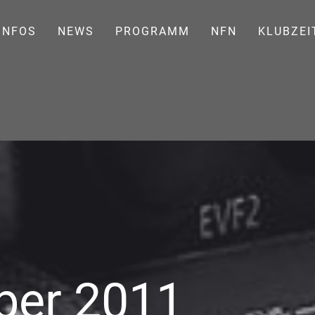
INFOS
NEWS
PROGRAMM
NFN
KLUBZEI
ber 2011