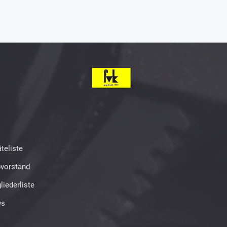
teliste
bvorstand
liederliste
s