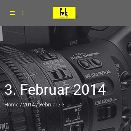
Toggle
navigation
3. Februar 2014
Home
/
2014
/
Februar
/
3