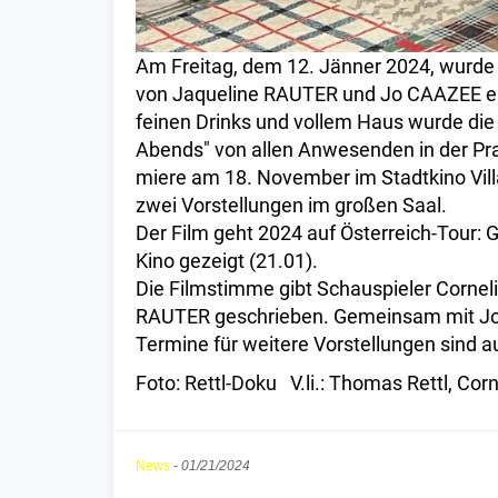
Am Freitag, dem 12. Jänner 2024, wurd
von Jaqueline RAUTER und Jo CAAZEE erst
feinen Drinks und vollem Haus wurde di
Abends" von allen Anwesenden in der Prat
miere am 18. November im Stadtkino Vil
zwei Vorstellungen im großen Saal.
Der Film geht 2024 auf Österreich-Tour: 
Kino gezeigt (21.01).
Die Filmstimme gibt Schauspieler Cornel
RAUTER geschrieben. Gemeinsam mit Jo
Termine für weitere Vorstellungen sind a
Foto: Rettl-Doku V.li.: Thomas Rettl, Cor
News
-
01/21/2024