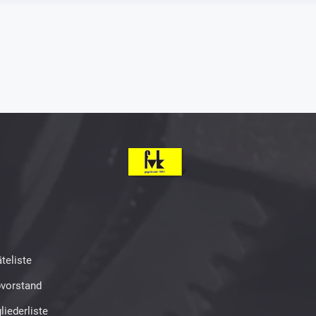
teliste
bvorstand
liederliste