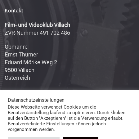
Kontakt
Film- und Videoklub Villach
ZVR-Nummer 491 702 486
Obmann:
Ernst Thurner
Eduard Mörike Weg 2
9500 Villach
Österreich
Datenschutzeinstellungen
Copyright 2017-2018
Fabian Geissler (Webseitendesign)
Diese Webseite verwendet Cookies um die
und Film- und Videoklub Villach (Inhalte) © All Rights Reserved
Benutzerdarstellung laufend zu optimieren. Durch klicken
auf den Button "Akzeptieren" ist die Verwendung erlaubt.
Benutzerdefinierte Einstellungen können jedoch
vorgenommen werden.