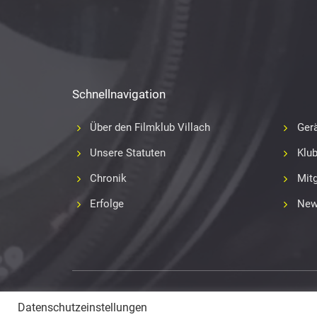
Schnellnavigation
Über den Filmklub Villach
Gerä
Unsere Statuten
Klu
Chronik
Mitg
Erfolge
New
Copyright 2017-2018
Fabian Geissler (Webseitendesign)
Datenschutzeinstellungen
und Film- und Videoklub Villach (Inhalte) © All Rights Reserv