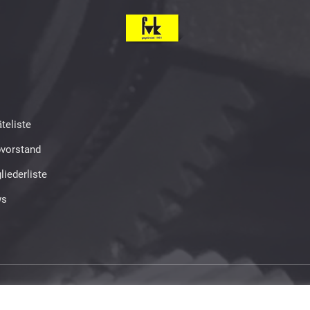
teliste
bvorstand
liederliste
s
ed