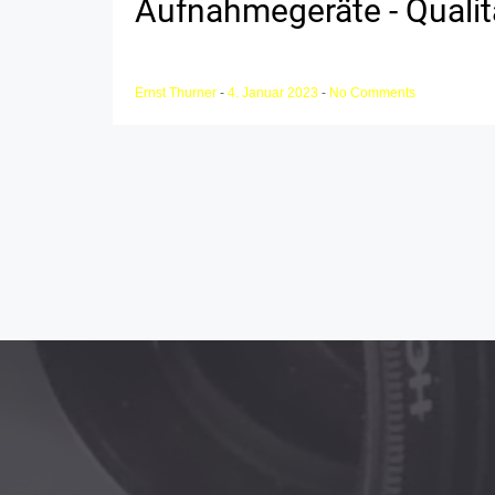
Aufnahmegeräte - Qualit
Ernst Thurner
-
4. Januar 2023
-
No Comments