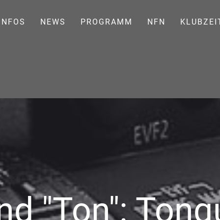
INFOS
NEWS
PROGRAMM
NFN
KLUBZEI
d "Ton": Tonqu