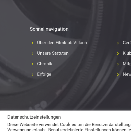
Schnellnavigation
Über den Filmklub Villach
Gerä
Unsere Statuten
Klu
Chronik
Mitg
Erfolge
New
Copyright 2017-2018
Fabian Geissler (Webseitendesign)
Datenschutzeinstellungen
und Film- und Videoklub Villach (Inhalte) © All Rights Reserv
Diese Webseite verwendet Cookies um die Benutzerdarstellung la
Verwendung erlaubt. Benutzerdefinierte Einstellungen können