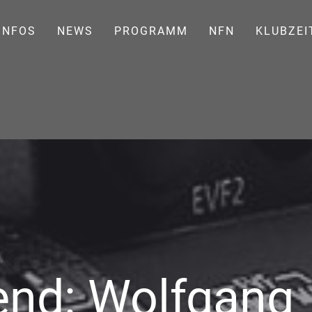
INFOS
NEWS
PROGRAMM
NFN
KLUBZEI
end: Wolfgang