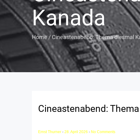
Kanada
Home
/
Cineastenabend: Thema diesmal 
Cineastenabend: Thema
Ernst Thurner
-
28. April 2026
-
No Comments