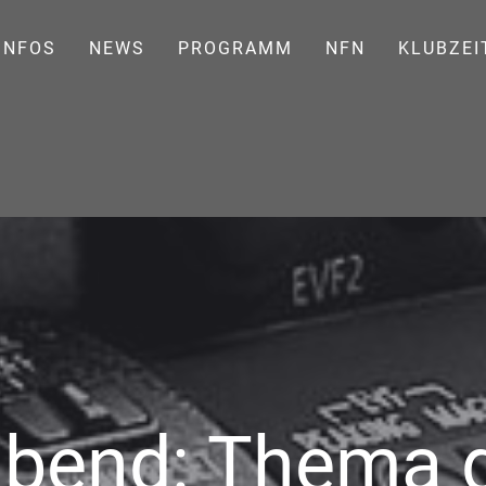
INFOS
NEWS
PROGRAMM
NFN
KLUBZEI
abend: Thema 