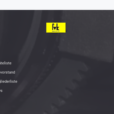
teliste
bvorstand
liederliste
s