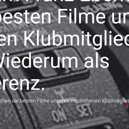
besten Filme u
en Klubmitglie
Wiederum als
renz.
ehen die besten Filme unseres verstorbenen Klubmitglie