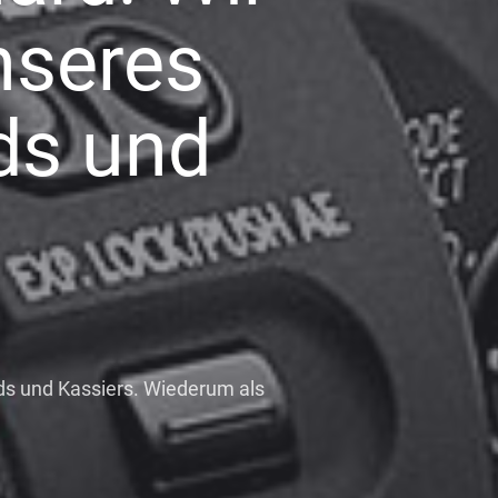
nseres
ds und
ds und Kassiers. Wiederum als