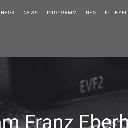
INFOS
NEWS
PROGRAMM
NFN
KLUBZEI
m Franz Eberh