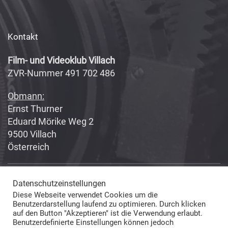
Kontakt
Film- und Videoklub Villach
ZVR-Nummer 491 702 486
Obmann:
Ernst Thurner
Eduard Mörike Weg 2
9500 Villach
Österreich
Datenschutzeinstellungen
Copyright 2017-2018
Fabian Geissler (Webseitendesign)
Diese Webseite verwendet Cookies um die
und Film- und Videoklub Villach (Inhalte) © All Rights Reserved
Benutzerdarstellung laufend zu optimieren. Durch klicken
auf den Button "Akzeptieren" ist die Verwendung erlaubt.
Benutzerdefinierte Einstellungen können jedoch