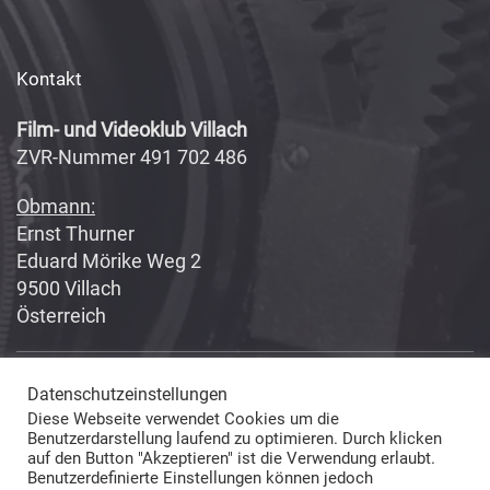
Kontakt
Film- und Videoklub Villach
ZVR-Nummer 491 702 486
Obmann:
Ernst Thurner
Eduard Mörike Weg 2
9500 Villach
Österreich
Datenschutzeinstellungen
Copyright 2017-2018
Fabian Geissler (Webseitendesign)
Diese Webseite verwendet Cookies um die
und Film- und Videoklub Villach (Inhalte) © All Rights Reserved
Benutzerdarstellung laufend zu optimieren. Durch klicken
auf den Button "Akzeptieren" ist die Verwendung erlaubt.
Benutzerdefinierte Einstellungen können jedoch