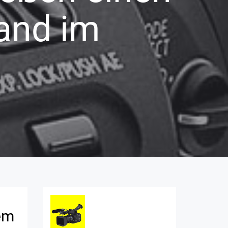
and im
em