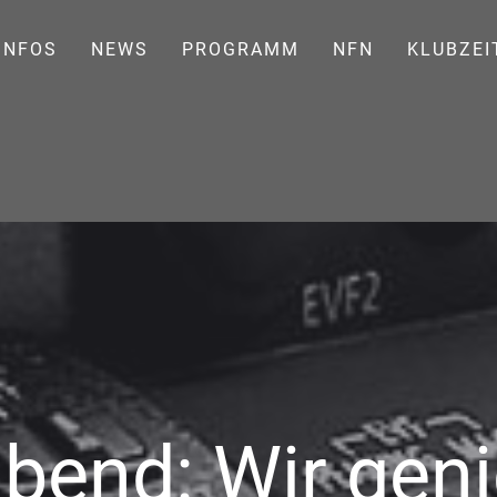
INFOS
NEWS
PROGRAMM
NFN
KLUBZEI
bend: Wir gen