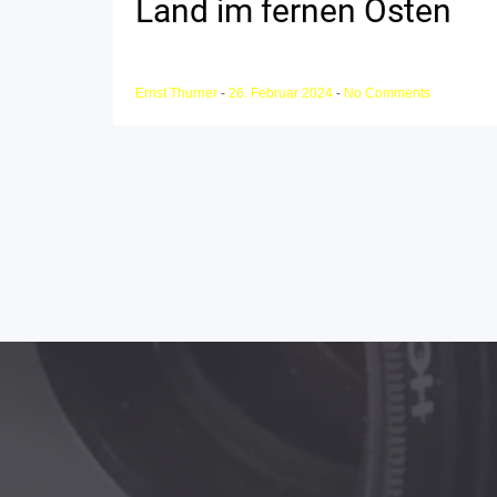
Land im fernen Osten
Ernst Thurner
-
26. Februar 2024
-
No Comments