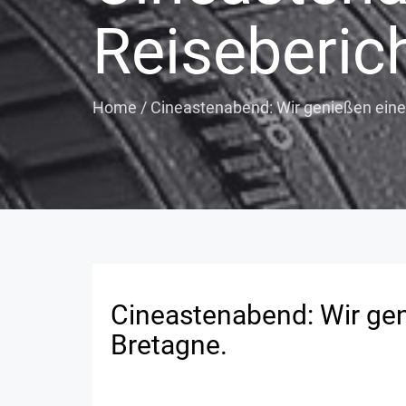
Reiseberich
Home
/
Cineastenabend: Wir genießen einen
Cineastenabend: Wir gen
Bretagne.