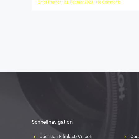
Ernst Thurner
-
21. Februar 2023
-
No Comments
Schnellnavigation
Über den Filmklub Villach
Gerä