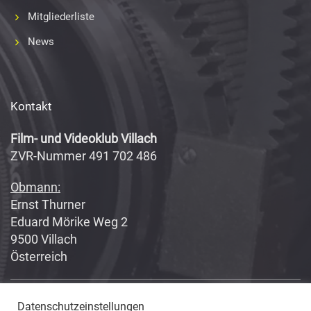
Mitgliederliste
News
Kontakt
Film- und Videoklub Villach
ZVR-Nummer 491 702 486
Obmann:
Ernst Thurner
Eduard Mörike Weg 2
9500 Villach
Österreich
Datenschutzeinstellungen
Copyright 2017-2018
Fabian Geissler (Webseitendesign)