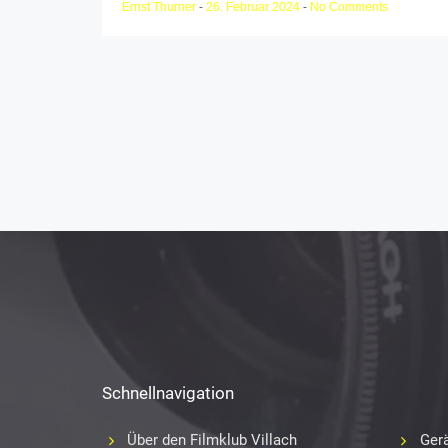
Ernst Thurner
-
26. Februar 2024
-
No Comments
Schnellnavigation
Über den Filmklub Villach
Gerä