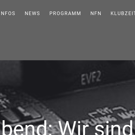
INFOS
NEWS
PROGRAMM
NFN
KLUBZEI
bend: Wir sind 