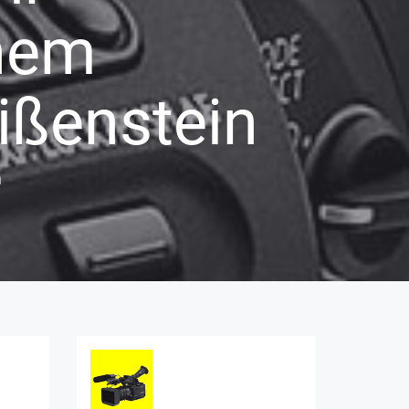
inem
ißenstein
n