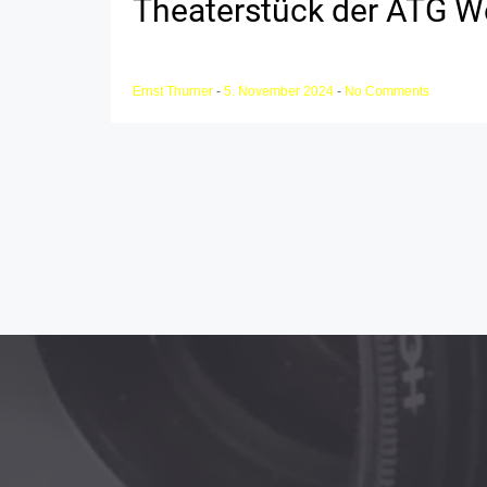
Theaterstück der ATG W
Ernst Thurner
-
5. November 2024
-
No Comments