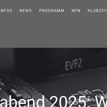
INFOS
NEWS
PROGRAMM
NFN
KLUBZEI
abend 2025: W