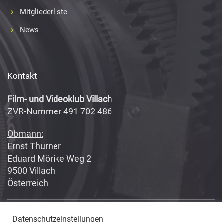
Mitgliederliste
News
Kontakt
Film- und Videoklub Villach
ZVR-Nummer 491 702 486
Obmann:
Ernst Thurner
Eduard Mörike Weg 2
9500 Villach
Österreich
Datenschutzeinstellungen
Copyright 2017-2018
Fabian Geissler (Webseitendesign)