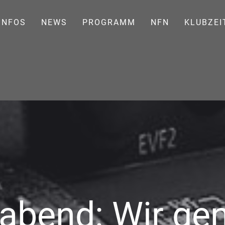
INFOS
NEWS
PROGRAMM
NFN
KLUBZEI
abend: Wir gen