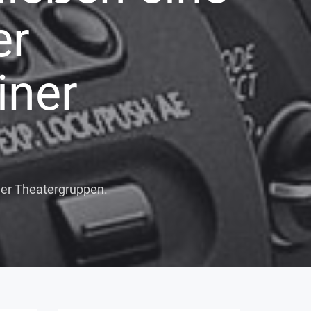
er
iner
ner Theatergruppen.