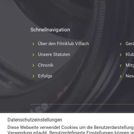
Schnellnavigation
Über den Filmklub Villach
Gerä
Unsere Statuten
Klu
Chronik
Mitg
Erfolge
New
Copyright 2017-2018
Fabian Geissler (Webseitendesign)
Datenschutzeinstellungen
und Film- und Videoklub Villach (Inhalte) © All Rights Reserv
Diese Webseite verwendet Cookies um die Benutzerdarstellung la
Verwendung erlaubt. Benutzerdefinierte Einstellungen können