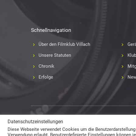
Schnellnavigation
Über den Filmklub Villach
Gerä
Unsere Statuten
Klu
Chronik
Mitg
Erfolge
New
Copyright 2017-2018
Fabian Geissler (Webseitendesign)
Datenschutzeinstellungen
und Film- und Videoklub Villach (Inhalte) © All Rights Reserv
Diese Webseite verwendet Cookies um die Benutzerdarstellung la
Verwendung erlaubt. Benutzerdefinierte Einstellungen können