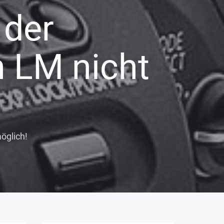
 der
n LM nicht
öglich!