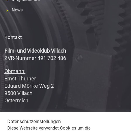
News
Kontakt
Film- und Videoklub Villach
ZVR-Nummer 491 702 486
Obmann:
Ernst Thurner
Eduard Mörike Weg 2
9500 Villach
Österreich
Datenschutzeinstellungen
Copyright 2017-2018
Fabian Geissler (Webseitendesign)
Diese Webseite verwendet Cookies um die
und Film- und Videoklub Villach (Inhalte) © All Rights Reserved