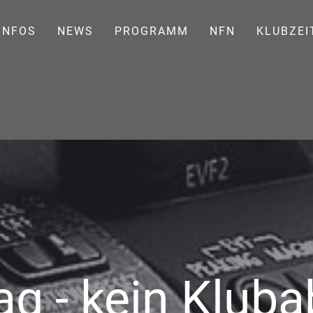
INFOS
NEWS
PROGRAMM
NFN
KLUBZEI
g - kein Klub