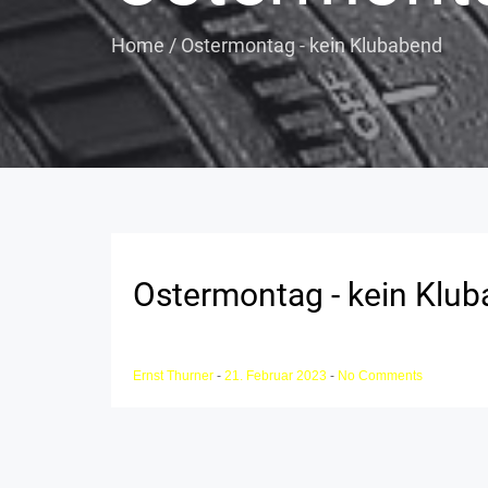
Home
/
Ostermontag - kein Klubabend
Ostermontag - kein Klu
Ernst Thurner
-
21. Februar 2023
-
No Comments