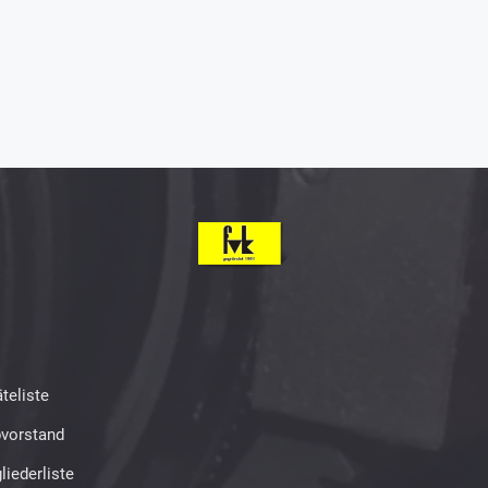
teliste
bvorstand
liederliste