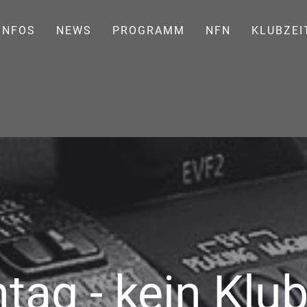
INFOS
NEWS
PROGRAMM
NFN
KLUBZEI
tag - kein Klu