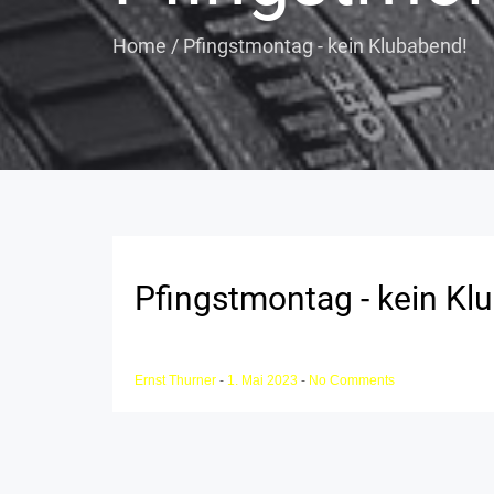
Home
/
Pfingstmontag - kein Klubabend!
Pfingstmontag - kein Kl
Ernst Thurner
-
1. Mai 2023
-
No Comments