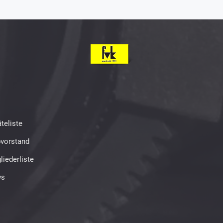
teliste
bvorstand
liederliste
s