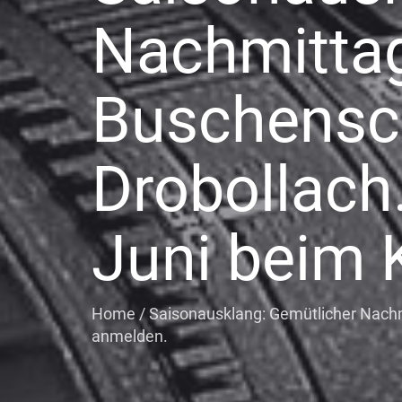
Nachmittag
Buschensch
Drobollach.
Juni beim 
Home
/
Saisonausklang: Gemütlicher Nachmi
anmelden.