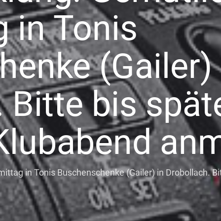
 in Tonis
enke (Gailer) 
 Bitte bis spät
Klubabend anm
ttag in Tonis Buschenschenke (Gailer) in Drobollach. Bi