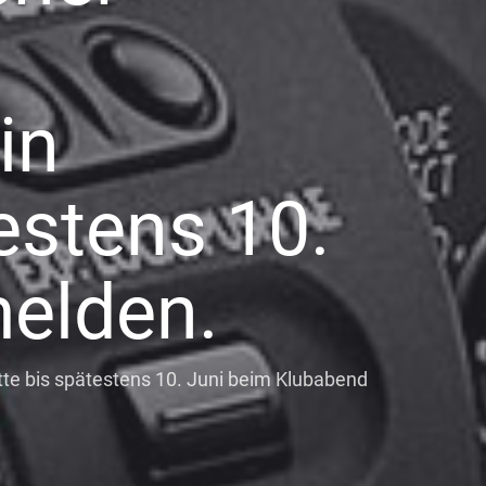
in
estens 10.
elden.
tte bis spätestens 10. Juni beim Klubabend