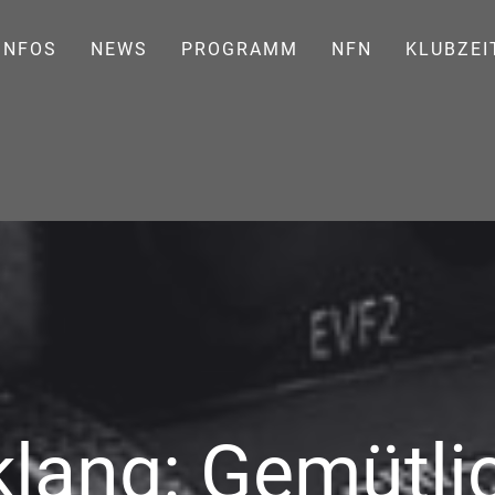
INFOS
NEWS
PROGRAMM
NFN
KLUBZEI
lang: Gemütli