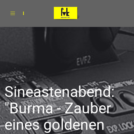
Toggle
navigation
Sineastenabend:
"Burma - Zauber
eines goldenen