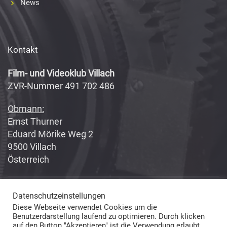
News
Kontakt
Film- und Videoklub Villach
ZVR-Nummer 491 702 486
Obmann:
Ernst Thurner
Eduard Mörike Weg 2
9500 Villach
Österreich
Datenschutzeinstellungen
Copyright 2017-2018
Fabian Geissler (Webseitendesign)
Diese Webseite verwendet Cookies um die
und Film- und Videoklub Villach (Inhalte) © All Rights Reserved
Benutzerdarstellung laufend zu optimieren. Durch klicken
auf den Button "Akzeptieren" ist die Verwendung erlaubt.