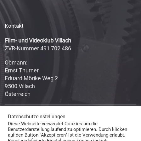
Kontakt
Film- und Videoklub Villach
ZVR-Nummer 491 702 486
Obmann:
Ernst Thurner
Eduard Mörike Weg 2
9500 Villach
Österreich
Datenschutzeinstellungen
Copyright 2017-2018
Fabian Geissler (Webseitendesign)
Diese Webseite verwendet Cookies um die
und Film- und Videoklub Villach (Inhalte) © All Rights Reserved
Benutzerdarstellung laufend zu optimieren. Durch klicken
auf den Button "Akzeptieren" ist die Verwendung erlaubt.
Benutzerdefinierte Einstellungen können jedoch