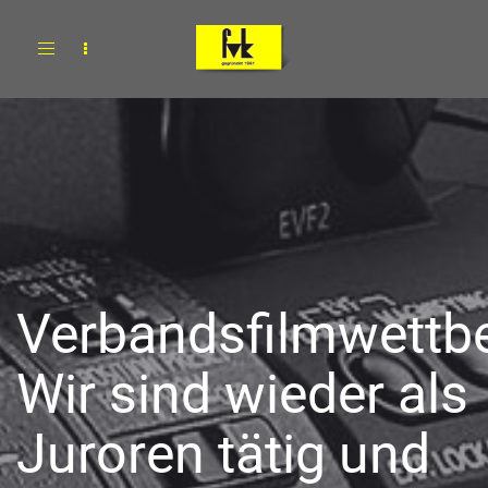
Toggle
navigation
Verbandsfilmwettb
Wir sind wieder als
Juroren tätig und