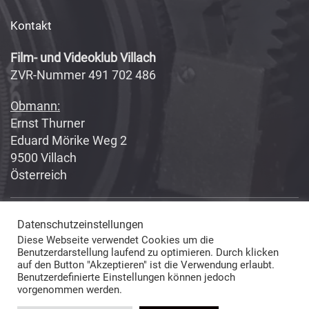
Kontakt
Film- und Videoklub Villach
ZVR-Nummer 491 702 486
Obmann:
Ernst Thurner
Eduard Mörike Weg 2
9500 Villach
Österreich
Datenschutzeinstellungen
Copyright 2017-2018
Fabian Geissler (Webseitendesign)
Diese Webseite verwendet Cookies um die
und Film- und Videoklub Villach (Inhalte) © All Rights Reserved
Benutzerdarstellung laufend zu optimieren. Durch klicken
auf den Button "Akzeptieren" ist die Verwendung erlaubt.
Benutzerdefinierte Einstellungen können jedoch
vorgenommen werden.