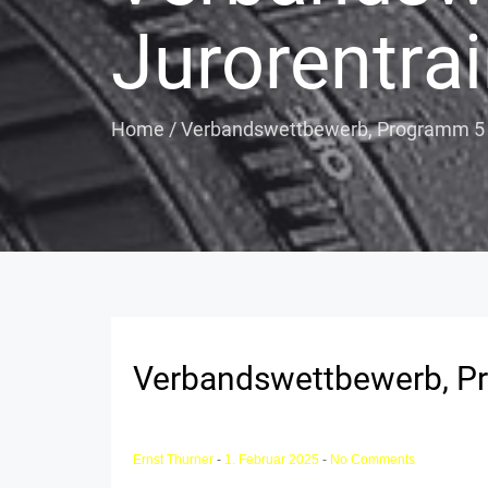
Jurorentra
Home
/
Verbandswettbewerb, Programm 5 -
Verbandswettbewerb, Pr
Ernst Thurner
-
1. Februar 2025
-
No Comments