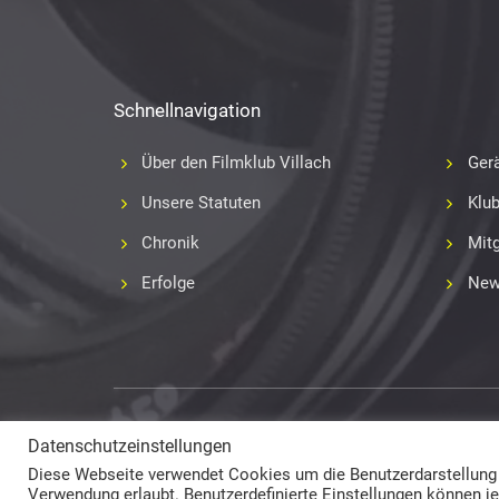
Schnellnavigation
Über den Filmklub Villach
Gerä
Unsere Statuten
Klu
Chronik
Mitg
Erfolge
New
Copyright 2017-2018
Fabian Geissler (Webseitendesign)
Datenschutzeinstellungen
und Film- und Videoklub Villach (Inhalte) © All Rights Reserv
Diese Webseite verwendet Cookies um die Benutzerdarstellung la
Verwendung erlaubt. Benutzerdefinierte Einstellungen können