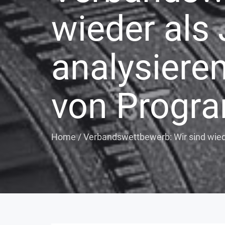
wieder als 
analysiere
von Progra
Home
/
Verbandswettbewerb: Wir sind wiede