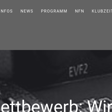
INFOS
NEWS
PROGRAMM
NFN
KLUBZEI
ttbewerb: Wir