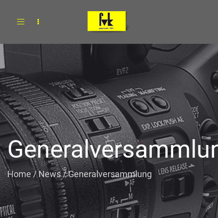
Toggle
navigation
Generalversammlu
Home
/
News
/
Generalversammlung