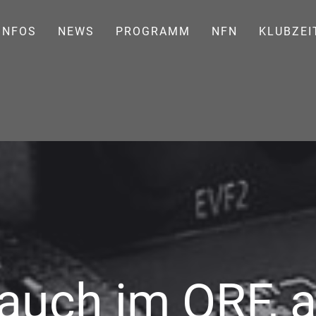
INFOS
NEWS
PROGRAMM
NFN
KLUBZEI
Rauch im ORF, 