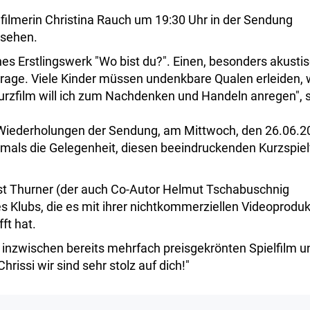
filmerin Christina Rauch um 19:30 Uhr in der Sendung
 sehen.
ches Erstlingswerk "Wo bist du?". Einen, besonders akusti
rage. Viele Kinder müssen undenkbare Qualen erleiden, 
rzfilm will ich zum Nachdenken und Handeln anregen", 
i Wiederholungen der Sendung, am Mittwoch, den 26.06.2
mals die Gelegenheit, diesen beeindruckenden Kurzspiel
nst Thurner (der auch Co-Autor Helmut Tschabuschnig
res Klubs, die es mit ihrer nichtkommerziellen Videoproduk
ft hat.
m inzwischen bereits mehrfach preisgekrönten Spielfilm u
hrissi wir sind sehr stolz auf dich!"