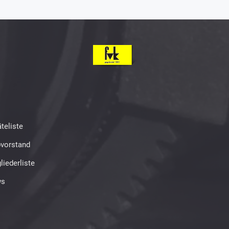
teliste
bvorstand
liederliste
s