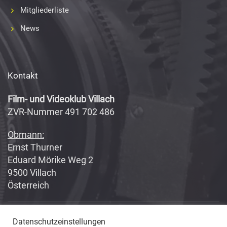
Mitgliederliste
News
Kontakt
Film- und Videoklub Villach
ZVR-Nummer 491 702 486
Obmann:
Ernst Thurner
Eduard Mörike Weg 2
9500 Villach
Österreich
Datenschutzeinstellungen
Copyright 2017-2018
Fabian Geissler (Webseitendesign)