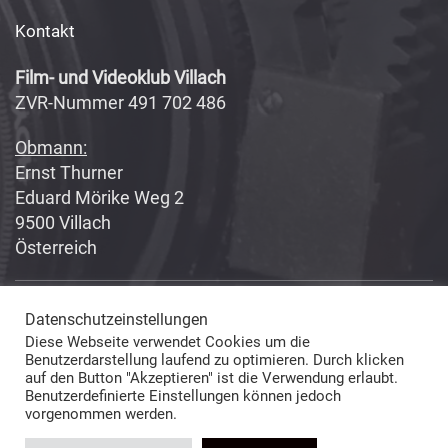
Kontakt
Film- und Videoklub Villach
ZVR-Nummer 491 702 486
Obmann:
Ernst Thurner
Eduard Mörike Weg 2
9500 Villach
Österreich
Datenschutzeinstellungen
Copyright 2017-2018
Fabian Geissler (Webseitendesign)
Diese Webseite verwendet Cookies um die
und Film- und Videoklub Villach (Inhalte) © All Rights Reserved
Benutzerdarstellung laufend zu optimieren. Durch klicken
auf den Button "Akzeptieren" ist die Verwendung erlaubt.
Benutzerdefinierte Einstellungen können jedoch
vorgenommen werden.