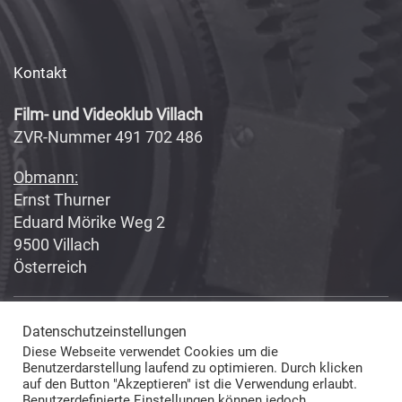
Kontakt
Film- und Videoklub Villach
ZVR-Nummer 491 702 486
Obmann:
Ernst Thurner
Eduard Mörike Weg 2
9500 Villach
Österreich
Datenschutzeinstellungen
Copyright 2017-2018
Fabian Geissler (Webseitendesign)
Diese Webseite verwendet Cookies um die
und Film- und Videoklub Villach (Inhalte) © All Rights Reserved
Benutzerdarstellung laufend zu optimieren. Durch klicken
auf den Button "Akzeptieren" ist die Verwendung erlaubt.
Benutzerdefinierte Einstellungen können jedoch