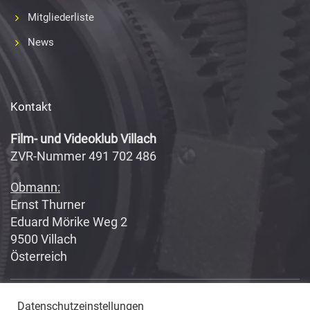
Mitgliederliste
News
Kontakt
Film- und Videoklub Villach
ZVR-Nummer 491 702 486
Obmann:
Ernst Thurner
Eduard Mörike Weg 2
9500 Villach
Österreich
Datenschutzeinstellungen
Copyright 2017-2018
Fabian Geissler (Webseitendesign)