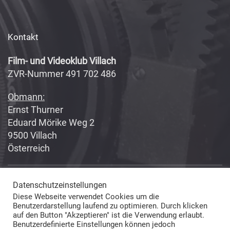
Kontakt
Film- und Videoklub Villach
ZVR-Nummer 491 702 486
Obmann:
Ernst Thurner
Eduard Mörike Weg 2
9500 Villach
Österreich
Datenschutzeinstellungen
Copyright 2017-2018
Fabian Geissler (Webseitendesign)
Diese Webseite verwendet Cookies um die
und Film- und Videoklub Villach (Inhalte) © All Rights Reserved
Benutzerdarstellung laufend zu optimieren. Durch klicken
auf den Button "Akzeptieren" ist die Verwendung erlaubt.
Benutzerdefinierte Einstellungen können jedoch